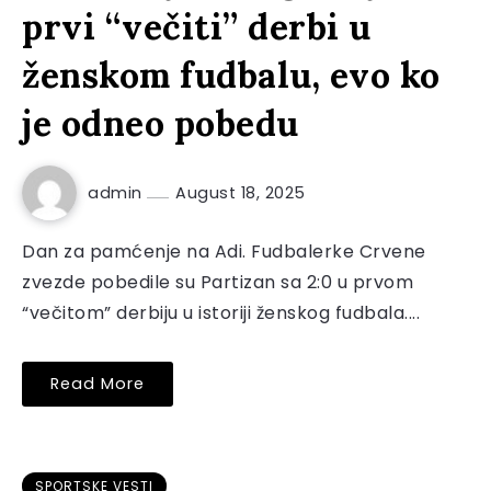
prvi “večiti” derbi u
ženskom fudbalu, evo ko
je odneo pobedu
admin
August 18, 2025
Dan za pamćenje na Adi. Fudbalerke Crvene
zvezde pobedile su Partizan sa 2:0 u prvom
“večitom” derbiju u istoriji ženskog fudbala....
Read More
SPORTSKE VESTI