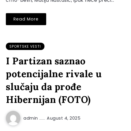
crno-belih, Matija Nastasić, ipak neće preći...
Read More
SPORTSKE VESTI
I Partizan saznao
potencijalne rivale u
slučaju da prođe
Hibernijan (FOTO)
admin
August 4, 2025